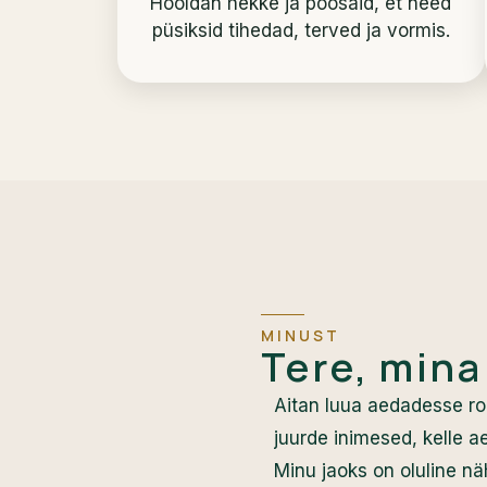
Hooldan hekke ja põõsaid, et need
püsiksid tihedad, terved ja vormis.
MINUST
Tere, mina
Aitan luua aedadesse ro
juurde inimesed, kelle 
Minu jaoks on oluline näh