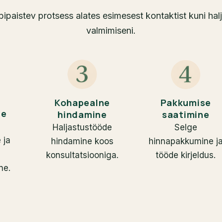
äbipaistev protsess alates esimesest kontaktist kuni ha
valmimiseni.
Kohapealne
Pakkumise
ne
hindamine
saatimine
Haljastustööde
Selge
 ja
hindamine koos
hinnapakkumine j
konsultatsiooniga.
tööde kirjeldus.
ne.