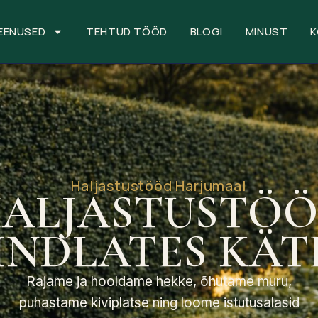
EENUSED
TEHTUD TÖÖD
BLOGI
MINUST
Haljastustööd Harjumaal
ALJASTUSTÖ
INDLATES KÄT
Rajame ja hooldame hekke, õhutame muru,
puhastame kiviplatse ning loome istutusalasid