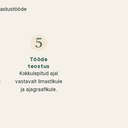
ljastustööde
Tööde
teostus
Kokkulepitud ajal
a
vastavalt ilmastikule
ja ajagraafikule.