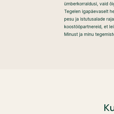
ümberkorraldusi, vaid õi
Tegelen igapäevaselt he
pesu ja istutusalade ra
koostööpartnereid, et le
Minust ja minu tegemist
Ku