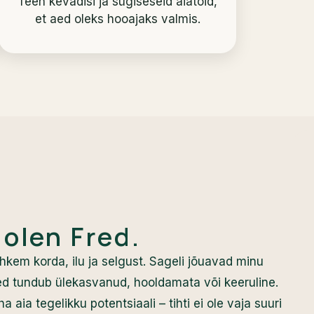
Teen kevadisi ja sügiseseid aiatöid,
et aed oleks hooajaks valmis.
 olen Fred.
hkem korda, ilu ja selgust. Sageli jõuavad minu
aed tundub ülekasvanud, hooldamata või keeruline.
a aia tegelikku potentsiaali – tihti ei ole vaja suuri