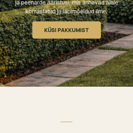
ja peenarde ääristusi, mis annavad aiale
korrastatud ja läbimõeldud ilme.
KÜSI PAKKUMIST