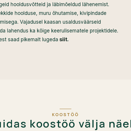
geid hooldusvõtteid ja läbimõeldud lähenemist.
kkide hoolduse, muru õhutamise, kivipindade
jamisega. Vajadusel kaasan usaldusväärseid
ida lahendus ka kõige keerulisematele projektidele.
siit
est saad pikemalt lugeda
.
KOOSTÖÖ
idas koostöö välja nä