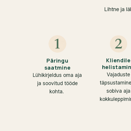
Lihtne ja l
Kliendile
Päringu
helistami
saatmine
Vajaduste
Lühikirjeldus oma aja
täpsustamine
ja soovitud tööde
sobiva aja
kohta.
kokkuleppimi