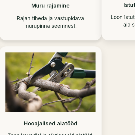
Istu
Muru rajamine
Loon istu
Rajan tiheda ja vastupidava
aia s
murupinna seemnest.
Hooajalised aiatööd