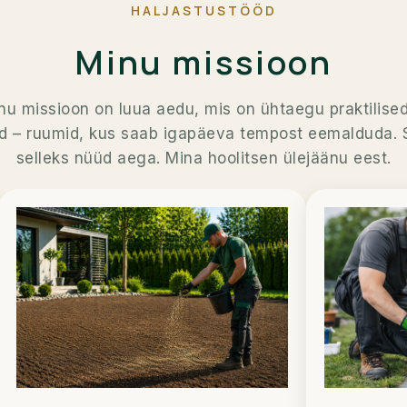
HALJASTUSTÖÖD
Minu missioon
nu missioon on luua aedu, mis on ühtaegu praktilised
d – ruumid, kus saab igapäeva tempost eemalduda. 
selleks nüüd aega. Mina hoolitsen ülejäänu eest.