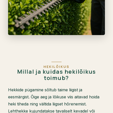
HEKILÕIKUS
Millal ja kuidas hekilõikus
toimub?
Hekkide pügamine sõltub taime liigist ja
eesmärgist. Õige aeg ja lõikuse viis aitavad hoida
heki tiheda ning vältida liigset hõrenemist.
Lehthekke kujundatakse tavaliselt kevadel või