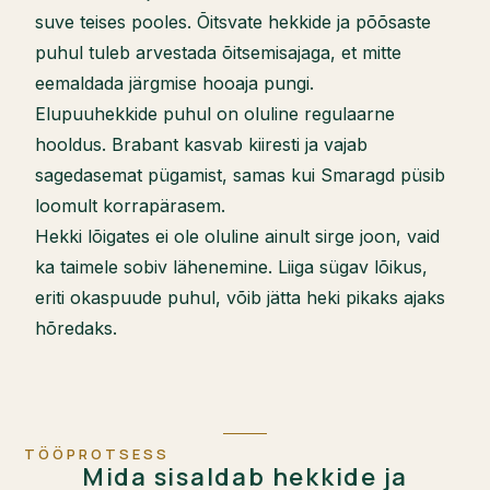
suve teises pooles. Õitsvate hekkide ja põõsaste
puhul tuleb arvestada õitsemisajaga, et mitte
eemaldada järgmise hooaja pungi.
Elupuuhekkide puhul on oluline regulaarne
hooldus. Brabant kasvab kiiresti ja vajab
sagedasemat pügamist, samas kui Smaragd püsib
loomult korrapärasem.
Hekki lõigates ei ole oluline ainult sirge joon, vaid
ka taimele sobiv lähenemine. Liiga sügav lõikus,
eriti okaspuude puhul, võib jätta heki pikaks ajaks
hõredaks.
TÖÖPROTSESS
Mida sisaldab hekkide ja