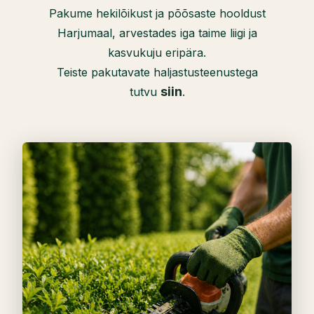
Pakume hekilõikust ja põõsaste hooldust
Harjumaal, arvestades iga taime liigi ja
kasvukuju eripära.
Teiste pakutavate haljastusteenustega
siin
tutvu
.